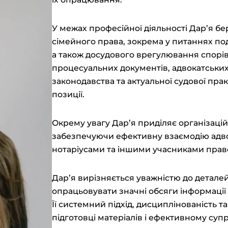
У межах професійної діяльності Дар’я бер
сімейного права, зокрема у питаннях поді
а також досудового врегулювання спорів.
процесуальних документів, адвокатських
законодавства та актуальної судової прак
позиції.
Окрему увагу Дар’я приділяє організаці
забезпечуючи ефективну взаємодію адв
нотаріусами та іншими учасниками прав
Дар’я вирізняється уважністю до деталей
опрацьовувати значні обсяги інформації
Її системний підхід, дисциплінованість т
підготовці матеріалів і ефективному суп