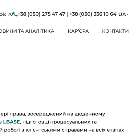
+38 (050) 275 47 47 | +38 (050) 336 10 64
офіс 70
UA
ОВИНИ ТА АНАЛІТИКА
КАР’ЄРА
КОНТАКТИ
сфері права, зосереджений на щоденному
ів
LBASE
, підготовці процесуальних та
й роботі з клієнтськими справами на всіх етапах