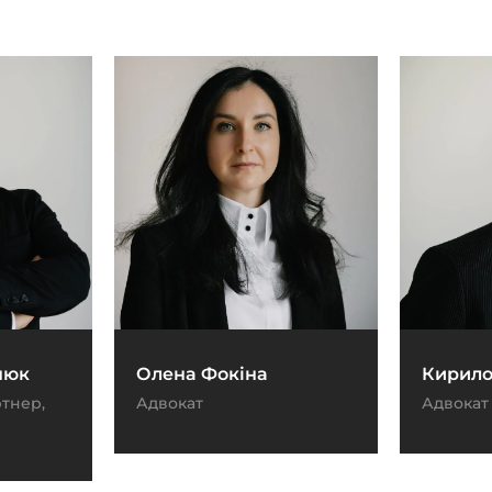
нюк
Олена Фокіна
Кирило
тнер,
Адвокат
Адвокат