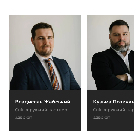
Владислав Жабський
Кузьма Позича
Співкеруючий партнер,
Співкеруючий пар
адвокат
адвокат