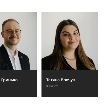
 Гринько
Тетяна Вовчук
Юрист