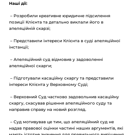
Наші дії:
– Розробили креативне юридичне підсилення
позиції Клієнта та детально виклали його в
апеляційній скарзі;
– Представили інтереси Клієнта в суді апеляційної
інстанції;
– Апеляційний суд відмовив у задоволенні
апеляційної скарги;
– Підготували касаційну скаргу та представили
інтереси Клієнта у Верховному Суді;
– Верховний Суд частково задовольнив касаційну
скаргу, скасував рішення апеляційного суду та
направив справу на новий розгляд.
– Суд мотивував це тим, що апеляційний суд не
надав правової оцінки частині наших аргументів, які
мають істотне значення для правильного вирішення