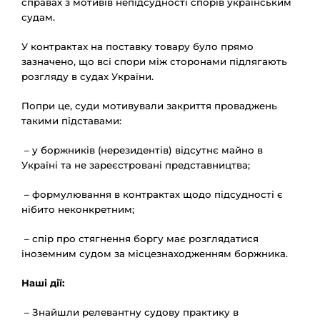
справах з мотивів непідсудності спорів українським
судам.
У контрактах на поставку товару було прямо
зазначено, що всі спори між сторонами підлягають
розгляду в судах України.
Попри це, суди мотивували закриття проваджень
такими підставами:
– у боржників (нерезидентів) відсутнє майно в
Україні та не зареєстровані представництва;
– формулювання в контрактах щодо підсудності є
нібито неконкретним;
– спір про стягнення боргу має розглядатися
іноземним судом за місцезнаходженням боржника.
Наші дії:
– Знайшли релевантну судову практику в