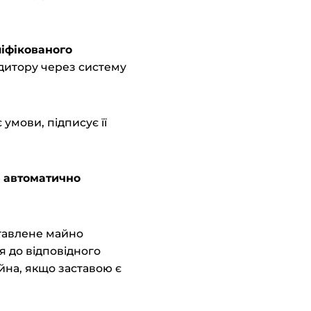
іфікованого
дитору через систему
умови, підписує її
а
автоматично
ставлене майно
 до відповідного
йна, якщо заставою є