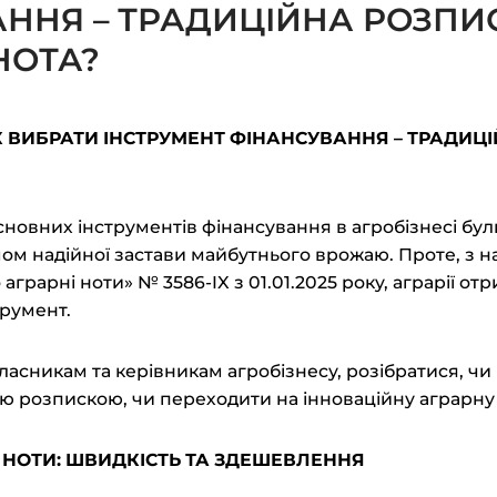
ННЯ – ТРАДИЦІЙНА РОЗПИ
НОТА?
ЯК ВИБРАТИ ІНСТРУМЕНТ ФІНАНСУВАННЯ
–
ТРАДИЦІ
сновних інструментів фінансування в агробізнесі бул
імом надійної застави майбутнього врожаю. Проте, з 
аграрні ноти» № 3586-IX з 01.01.2025 року, аграрії 
румент.
ласникам та керівникам агробізнесу, розібратися, чи
 розпискою, чи переходити на інноваційну аграрну 
Ї
Н
ОТИ:
Ш
ВИДКІСТЬ ТА
З
ДЕШЕВЛЕННЯ