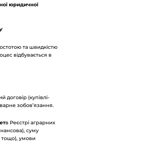
ної юридичної
У
ростотою та швидкістю
оцес відбувається в
 договір (купівлі-
оварне зобов’язання.
ет
в Реєстрі аграрних
інансова), суму
 тощо), умови