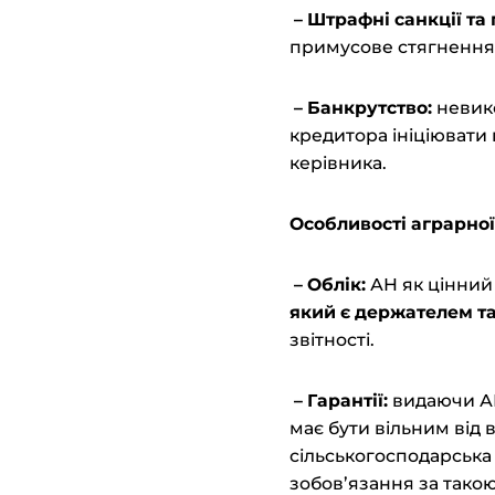
– Штрафні
с
анкції та
примусове стягнення
– Банкрутство:
невик
кредитора ініціювати
керівника.
Особливості
а
грарно
– Облік:
АН як цінний
який є держателем та
звітності.
– Гарантії:
видаючи А
має бути вільним від 
сільськогосподарська
зобов’язання за тако