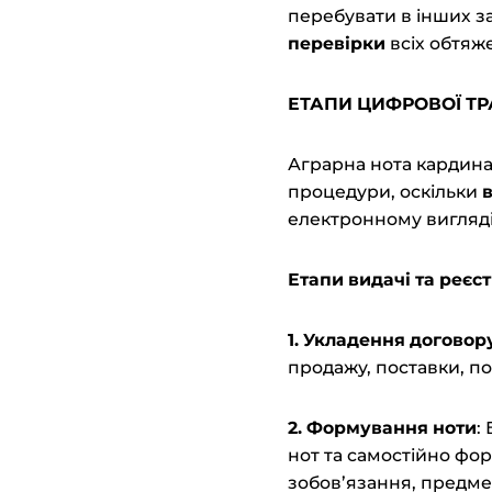
перебувати в інших з
перевірки
всіх обтяж
ЕТАПИ ЦИФРОВОЇ ТР
Аграрна нота кардина
процедури, оскільки
електронному вигляді
Етапи видачі та реєс
1. Укладення
д
оговору
продажу, поставки, по
2. Формування
н
оти
:
нот та самостійно фор
зобов’язання, предме