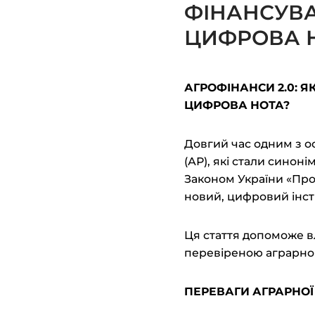
ФІНАНСУВА
ЦИФРОВА 
АГРОФІНАНСИ 2.0: 
ЦИФРОВА НОТА?
Довгий час одним з о
(АР), які стали синон
Законом України «Про 
новий, цифровий інст
Ця стаття допоможе в
перевіреною аграрною
ПЕРЕВАГИ
А
ГРАРНО