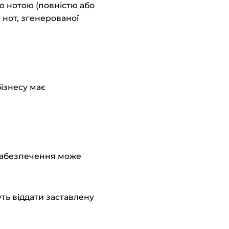
ю нотою (повністю або
 нот, згенерованої
ізнесу має
 забезпечення може
ть віддати заставлену