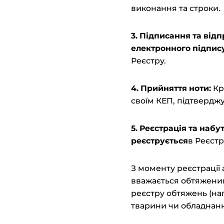
виконання та строки.
3. Пі
дписання та
в
ідп
електронного підпис
Реєстру.
4. Прийняття
ноти:
Кр
своїм КЕП, підтвердж
5. Реєстрація та
н
абу
реєструється
в Реєстр
З моменту реєстрації 
вважається обтяжени
реєстру обтяжень (на
тварини чи обладнанн