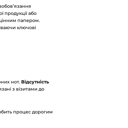
 зобов’язання
ї продукції або
 цінним папером.
уваючи ключові
рних нот.
Відсутність
язані з візитами до
робить процес дорогим