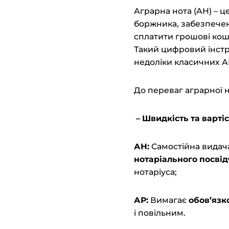
Аграрна нота (АН) – ц
боржника, забезпечен
сплатити грошові кош
Такий цифровий інстр
недоліки класичних А
До переваг аграрної н
– Швидкість та
в
арті
АН:
Самостійна видач
нотаріального посві
нотаріуса;
АР:
Вимагає
обов’язк
і повільним.