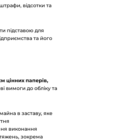
штрафи, відсотки та
ти підставою для
ідприємства та його
єм
цінних паперів,
ові вимоги до обліку та
айна в заставу, яке
утня
ення виконання
тяжень, зокрема