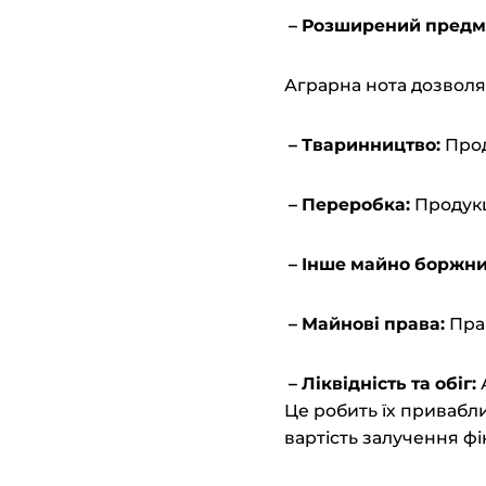
– Розширений
п
редм
Аграрна нота дозволяє
– Тваринництво:
Прод
– Переробка:
Продук
– Інше майно боржни
– Майнові права:
Пра
– Ліквідність та
о
біг:
Це робить їх привабл
вартість залучення фі