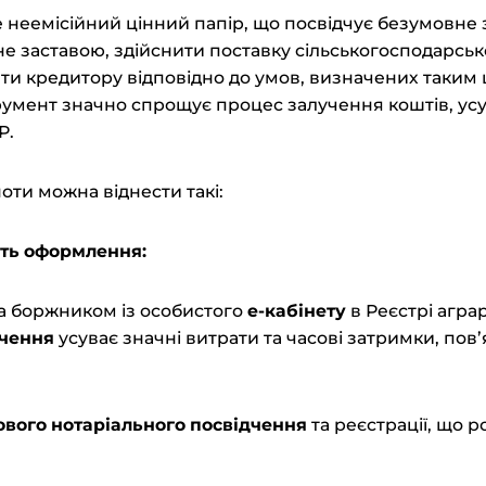
е неемісійний цінний папір, що посвідчує безумовне
е заставою, здійснити поставку сільськогосподарсько
ти кредитору відповідно до умов, визначених таким
умент значно спрощує процес залучення коштів, ус
Р.
оти можна віднести такі:
сть оформлення:
а боржником із особистого
е-кабінету
в Реєстрі агра
дчення
усуває значні витрати та часові затримки, пов’
ового нотаріального посвідчення
та реєстрації, що 