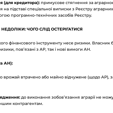
я (для
к
редитора):
примусове стягнення за аграрно
я на підставі спеціальної виписки з Реєстру аграрних
гою програмно-технічних засобів Реєстру.
А
Н
ЕДОЛІКИ:
Ч
ОГО
СЛІД
ОСТЕРІГАТИСЯ
ого фінансового інструменту несе ризики. Власник б
изики, пов’язані з АР, так і нові вимоги АН.
а АН):
 врожай втрачено або майно відчужене (щодо АР),
рядження:
до виконання зобов’язання аграрії не можу
іншим контрагентам.