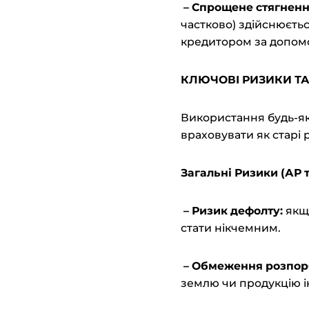
– Спрощене
с
тягненн
частково) здійснюєтьс
кредитором за допомо
КЛЮЧОВІ
Р
ИЗИКИ Т
Використання будь-як
враховувати як старі р
Загальні Ризики (АР т
– Ризик
д
ефолту:
якщо
стати нікчемним.
– Обмеження
р
озпо
землю чи продукцію 