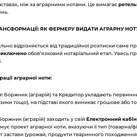
аставах, ніж за аграрними нотами. Це вимагає
ретель
ень.
АНСФОРМАЦІЇ: ЯК ФЕРМЕРУ ВИДАТИ АГРАРНУ НОТ
льно відрізняється від традиційної розписки саме п
виключено
обов’язковий нотаріальний етап. Увесь пр
.
трації
а
грарної
н
оти:
:
Боржник (аграрій) та Кредитор укладають первинний
зики тощо), на підставі якого виникає грошове або т
 Боржник (аграрій) заходить у свій
Електронний кабін
мує проект аграрної ноти, вказуючи її тип (товарна/ф
т застави (урожай, продукти тваринного походження