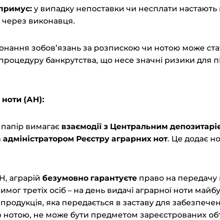
п
римус:
у випадку непоставки чи несплати настають 
 через виконавця.
онання зобов’язань за розпискою чи нотою може ста
 процедуру банкрутства, що несе значні ризики для п
ї
н
оти (АН):
 папір вимагає
взаємодії з Центральним депозитарі
 адміністратором Реєстру аграрних нот
. Це додає н
Н, аграрій
безумовно гарантуєте
право на передачу м
вимог третіх осіб – на день видачі аграрної ноти майб
 продукція, яка передається в заставу для забезпеч
ю нотою, не може бути предметом зареєстрованих об