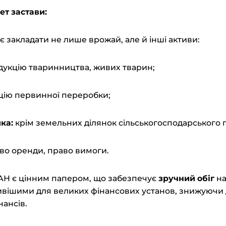
ет
з
астави:
 закладати не лише врожай, але й інші активи:
укцію тваринництва, живих тварин;
цію первинної переробки;
ка:
крім земельних ділянок сільськогосподарського
во оренди, право вимоги.
АН є цінним папером, що забезпечує
зручний обіг
на
ивішими для великих фінансових установ, знижуючи 
нансів.