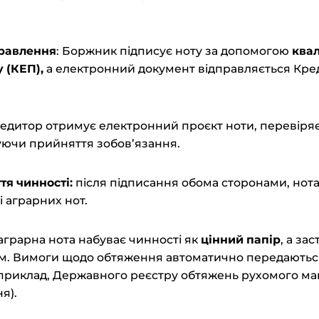
равлення
: Боржник підписує ноту за допомогою
квал
у (КЕП
),
а електронний документ відправляється Кре
едитор отримує електронний проєкт ноти, перевіряє 
уючи прийняття зобов’язання.
ття
ч
инності:
після підписання обома сторонами, нот
і аграрних нот.
аграрна нота набуває чинності як
цінний папір
, а за
м. Вимоги щодо обтяження автоматично передаються
приклад, Державного реєстру обтяжень рухомого ма
я).